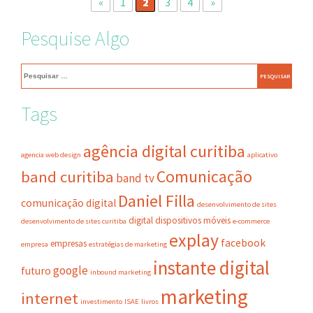
«
1
2
3
4
»
Pesquise Algo
Pesquisar
por:
Tags
agência digital curitiba
agencia web design
aplicativo
Comunicação
band curitiba
band tv
Daniel Filla
comunicação digital
desenvolvimento de sites
digital
dispositivos móveis
desenvolvimento de sites curitiba
e-commerce
explay
facebook
empresas
empresa
estratégias de marketing
instante digital
google
futuro
inbound marketing
marketing
internet
investimento
ISAE
livros