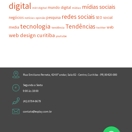
digital
mídias sociais
mundo digital
mkt digital
mídias
redes sociais
negócios
pesquisa
SEO
social
notícias
opinião
tecnologia
Tendências
media
web
tendência
twitter
web design curitiba
youtube
Rua Emiliano Perneta, 424 8º andar, Sala 82 - Centro, Curitiba - PR, 80420-080
Segunda a Sexta
9:00 às 18:00
(41) 8704-9679
contato@explay.com.br