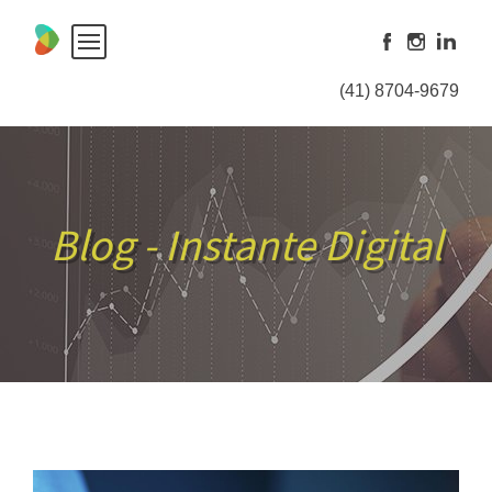
Skip
to
content
(41) 8704-9679
Blog - Instante Digital